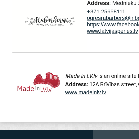
Address
:
Mednieku 
+371 25658111
ogresrabarbers@inbo
https://www.facebook
www.latvijasperles.lv
Made in LV.lv
is an online sit
Address:
12A Brīvības street, 
www.madeinlv.lv