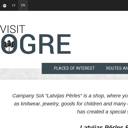
LV
EN
PLACES OF INTEREST
ROUTES A
Campany SIA "Latvijas Pērles" is a shop, where you
as knitwear, jewelry, goods for children and many 
has created a special s
Latvijas Pērles 