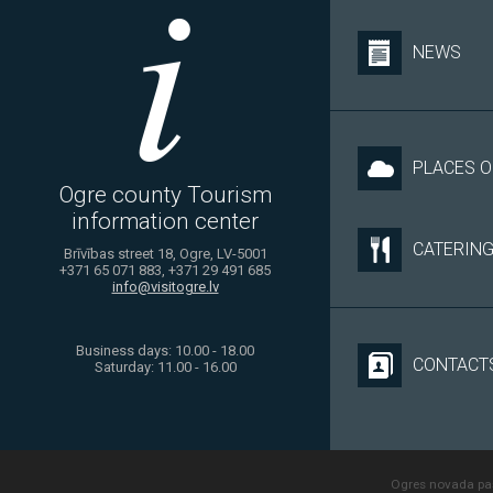
NEWS
PLACES O
Ogre county Tourism
information center
CATERIN
Brīvības street 18, Ogre, LV-5001
+371 65 071 883, +371 29 491 685
info@visitogre.lv
Business days: 10.00 - 18.00
CONTACT
Saturday: 11.00 - 16.00
Ogres novada paš