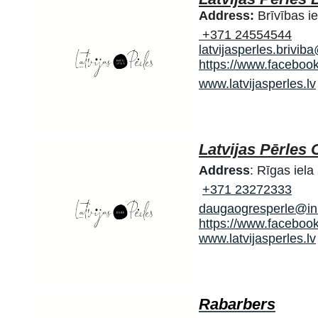
Address:
Brīvības i
+371 24554544
latvijasperles.brivi
https://www.facebook
www.latvijasperles.lv
Latvijas Pērles 
Address
: Rīgas iel
+371 23272333
daugaogresperle@in
https://www.facebook
www.latvijasperles.lv
Rabarbers