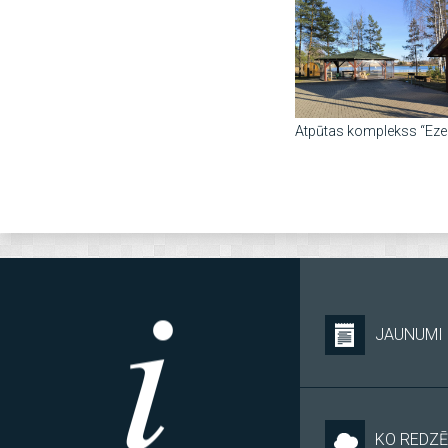
Atpūtas komplekss “Ezer
JAUNUMI
KO REDZĒ