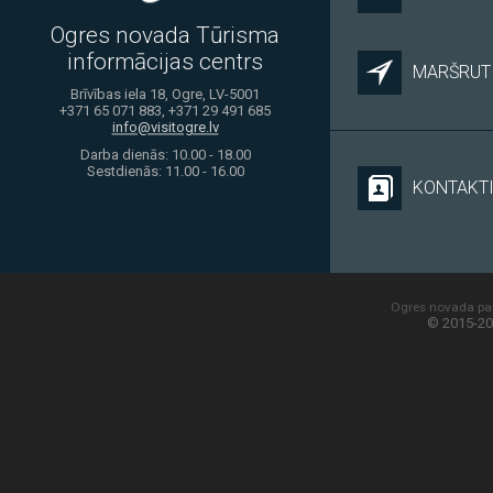
Ogres novada Tūrisma
informācijas centrs
MARŠRUTI
Brīvības iela 18, Ogre, LV-5001
+371 65 071 883, +371 29 491 685
info@visitogre.lv
Darba dienās: 10.00 - 18.00
Sestdienās: 11.00 - 16.00
KONTAKT
Ogres novada paš
© 2015-20