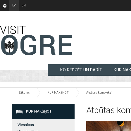
LV
EN
KO REDZĒT UN DARĪT
KUR NA
Sākums
KUR NAKŠŅOT
Atpūtas kompleksi
Atpūtas kom
KUR NAKŠŅOT
Viesnīcas