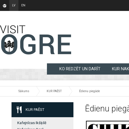
LV
EN
KO REDZĒT UN DARĪT
KUR NA
Sākums
KUR PAĒST
Ēdienu piegāde
Ēdienu pieg
KUR PAĒST
Kafejnīcas Ikšķilē