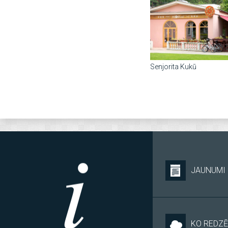
Senjorita Kukū
JAUNUMI
KO REDZĒ