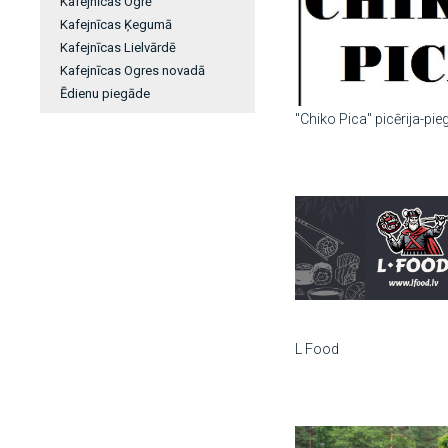
Kafejnīcas Ogrē
Kafejnīcas Ķegumā
Kafejnīcas Lielvārdē
Kafejnīcas Ogres novadā
Ēdienu piegāde
"Chiko Pica" picērija-pi
L Food