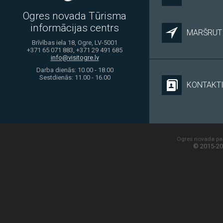
Ogres novada Tūrisma
informācijas centrs
MARŠRUTI
Brīvības iela 18, Ogre, LV-5001
+371 65 071 883, +371 29 491 685
info@visitogre.lv
Darba dienās: 10.00 - 18.00
Sestdienās: 11.00 - 16.00
KONTAKT
Ogres novada paš
© 2015-20