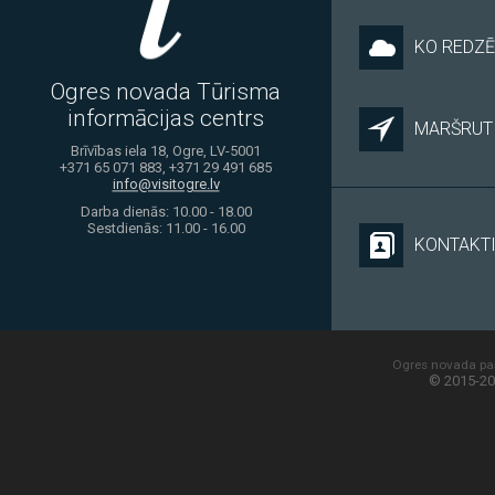
KO REDZĒ
Ogres novada Tūrisma
informācijas centrs
MARŠRUTI
Brīvības iela 18, Ogre, LV-5001
+371 65 071 883, +371 29 491 685
info@visitogre.lv
Darba dienās: 10.00 - 18.00
Sestdienās: 11.00 - 16.00
KONTAKT
Ogres novada paš
© 2015-20