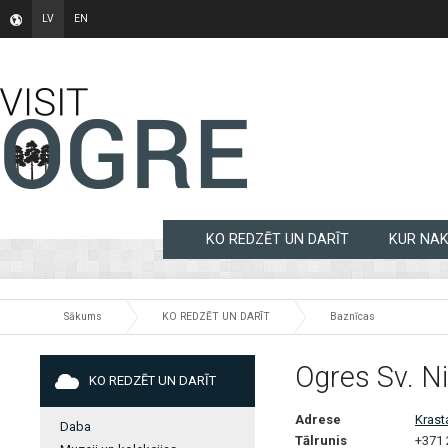
LV
EN
KO REDZĒT UN DARĪT
KUR NA
Sākums
KO REDZĒT UN DARĪT
Baznīcas
Ogres Sv. N
KO REDZĒT UN DARĪT
Adrese
Krast
Daba
Tālrunis
+371