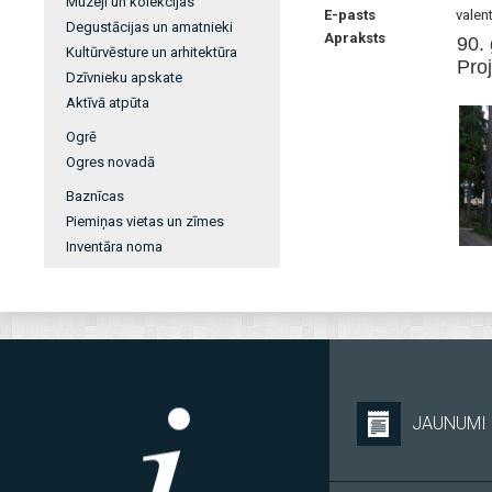
Muzeji un kolekcijas
E-pasts
valen
Degustācijas un amatnieki
Apraksts
90. 
Kultūrvēsture un arhitektūra
Proj
Dzīvnieku apskate
Aktīvā atpūta
Ogrē
Ogres novadā
Baznīcas
Piemiņas vietas un zīmes
Inventāra noma
JAUNUMI