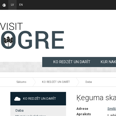
LV
EN
KO REDZĒT UN DARĪT
KUR NA
Sākums
KO REDZĒT UN DARĪT
Daba
Ķeguma ska
KO REDZĒT UN DARĪT
Adrese
Smilš
Daba
Apraksts
Labi