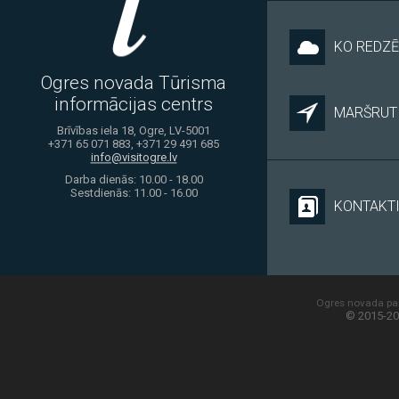
KO REDZĒ
Ogres novada Tūrisma
informācijas centrs
MARŠRUTI
Brīvības iela 18, Ogre, LV-5001
+371 65 071 883, +371 29 491 685
info@visitogre.lv
Darba dienās: 10.00 - 18.00
Sestdienās: 11.00 - 16.00
KONTAKT
Ogres novada paš
© 2015-20