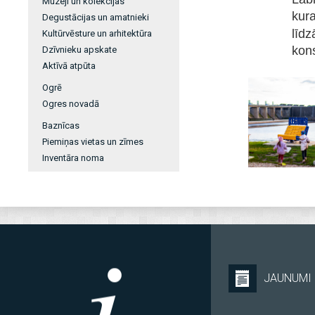
Muzeji un kolekcijas
kura
Degustācijas un amatnieki
līd
Kultūrvēsture un arhitektūra
kons
Dzīvnieku apskate
Aktīvā atpūta
Ogrē
Ogres novadā
Baznīcas
Piemiņas vietas un zīmes
Inventāra noma
JAUNUMI