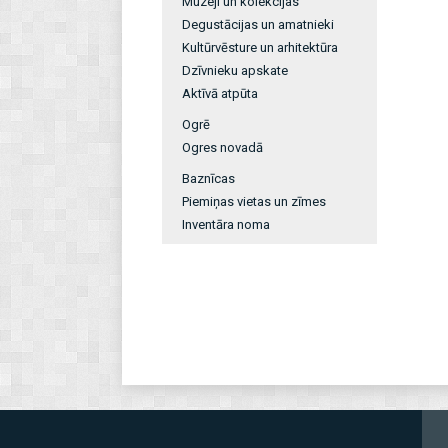
Muzeji un kolekcijas
Degustācijas un amatnieki
Kultūrvēsture un arhitektūra
Dzīvnieku apskate
Aktīvā atpūta
Ogrē
Ogres novadā
Baznīcas
Piemiņas vietas un zīmes
Inventāra noma