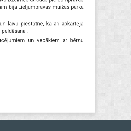
mam bija Lieljumpravas muižas parka
un laivu piestātne, kā arī apkārtējā
 peldēšanai.
raucējumiem un vecākiem ar bērnu