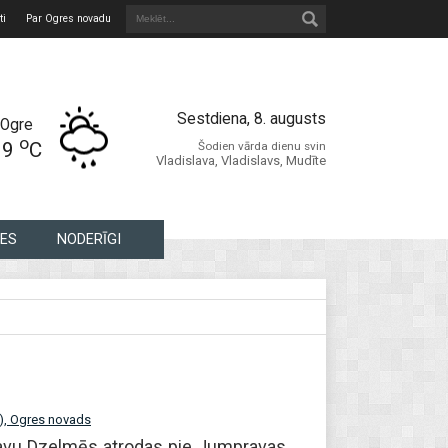
ti
Par Ogres novadu
Sestdiena, 8. augusts
Ogre
o
19
C
Šodien vārda dienu svin
Vladislava, Vladislavs, Mudīte
ES
NODERĪGI
), Ogres novads
gavu Dzelmēs atrodas pie Jumpravas