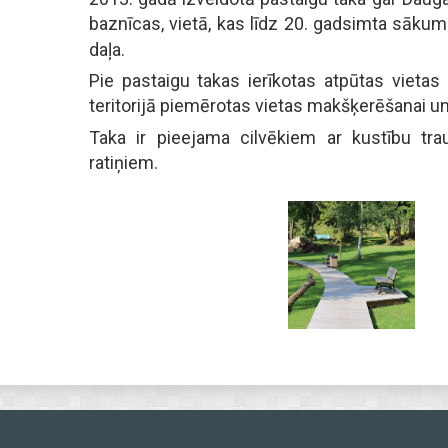
baznīcas, vietā, kas līdz 20. gadsimta sāku
daļa.
Pie pastaigu takas ierīkotas atpūtas vietas 
teritorijā piemērotas vietas makšķerēšanai un
Taka ir pieejama cilvēkiem ar kustību t
ratiņiem.