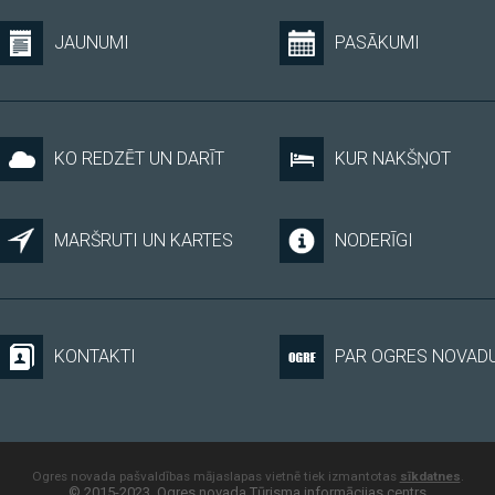
JAUNUMI
PASĀKUMI
KO REDZĒT UN DARĪT
KUR NAKŠŅOT
MARŠRUTI UN KARTES
NODERĪGI
KONTAKTI
PAR OGRES NOVAD
Ogres novada pašvaldības mājaslapas vietnē tiek izmantotas
sīkdatnes
.
© 2015-2023, Ogres novada Tūrisma informācijas centrs