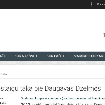
Kontak
RĪT
KUR NAKŠŅOT
KUR PAĒST
MARŠRUTI UN KART
Daba
staigu taka pie Daugavas Dzelmēs
se
Dzelmes, Jumpravas pagasts (pie Jumpravas ev. lut. baznīcas
ksts
2013. gadā izveidotā pastaigu taka gar Dau