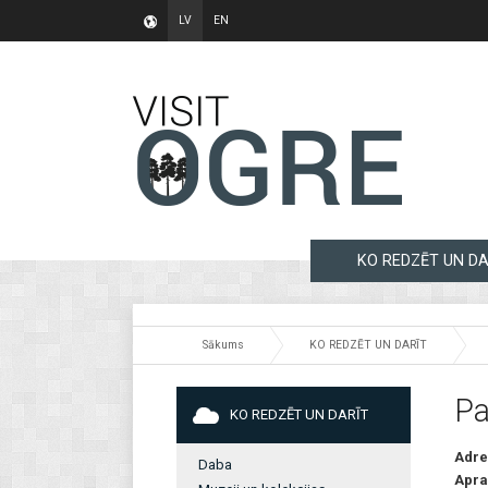
LV
EN
KO REDZĒT UN DA
Sākums
KO REDZĒT UN DARĪT
Pa
KO REDZĒT UN DARĪT
Adre
Daba
Apra