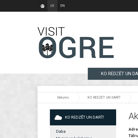
LV
EN
KO REDZĒT UN DA
Sākums
KO REDZĒT UN DARĪT
Ak
KO REDZĒT UN DARĪT
Adre
Daba
Tālr