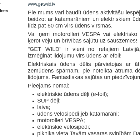
W
www.getwild.lv
ksts
Pie mums vari baudīt ūdens aktivitāšu iespē
beidzot ar katamarāniem un elektriskiem ūden
līdz pat 60 cm virs ūdens virsmas.
Vai ņem motorolleri VESPA vai elektrisko 
ķerot vēju un brīvības sajūtu uz sauszemes!
"GET WILD" ir vieni no retajiem Latvijā
izmēģināt lidojumu virs ūdens ar efoil!
Elektriskais ūdens dēlis pārvietojas ar ā
zemūdens spārnam, pie noteikta ātruma dēl
lidojums.
Fantastiskas sajūtas un piedzīvojums
Pieejams nomai:
elektriskie ūdens dēļi (e-foil);
SUP dēļi;
laiva;
ūdens velosipēdi jeb katamarāni;
motorolleri VESPA;
elektriskie velosipēdi;
piknika vieta Tavām vasaras svinībām Da