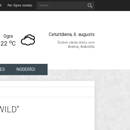
ti
Par Ogres novadu
Ceturtdiena, 6. augusts
Ogre
o
22
C
Šodien vārda dienu svin
Aisma, Askolds
ES
NODERĪGI
WILD”