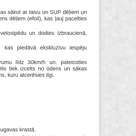
jas sākot ar laivu un SUP dēļiem un
s dēļiem (efoil), kas ļauj pacelties
velosipēdu un dodies izbraucienā,
, kas piedāvā ekskluzīvu iespēju
trumu līdz 30km/h un, pateicoties
is tiek izcelts no ūdens un sākas
, kuru atcerēsies ilgi.
ugavas krastā.