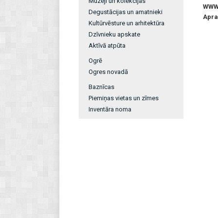
Muzeji un kolekcijas
WW
Degustācijas un amatnieki
Apra
Kultūrvēsture un arhitektūra
Dzīvnieku apskate
Aktīvā atpūta
Ogrē
Ogres novadā
Baznīcas
Piemiņas vietas un zīmes
Inventāra noma