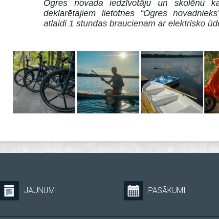
Ogres novada iedzīvotāju un skolēnu ka
deklarētajiem lietotnes “Ogres novadnieks”
atlaidi 1 stundas braucienam ar elektrisko ūden
JAUNUMI
PASĀKUMI