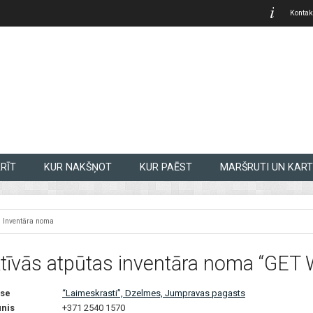
Kontak
RĪT
KUR NAKŠŅOT
KUR PAĒST
MARŠRUTI UN KART
Inventāra noma
tīvās atpūtas inventāra noma “GET 
se
“Laimeskrasti”, Dzelmes, Jumpravas pagasts
unis
+371 2540 1570