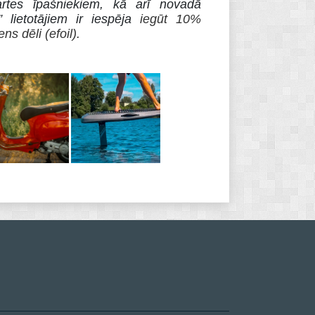
rtes īpašniekiem, kā arī novadā
 lietotājiem ir iespēja
iegūt 10%
s dēli (efoil).