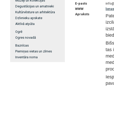
Muzeji un kolekcijas
E-pasts
info@
Degustācijas un amatnieki
WWW
liena
Kultūrvēsture un arhitektūra
Apraksts
Pat
Dzīvnieku apskate
izc
Aktīvā atpūta
izst
Ogrē
bied
Ogres novadā
Bišs
Baznīcas
tas 
Piemiņas vietas un zīmes
med
Inventāra noma
med
prod
Ies
pav