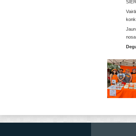
SIER
Vair
konk
Jaun
nosau
Degu