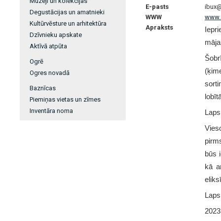
Muzeji un kolekcijas
E-pasts
ibux@
Degustācijas un amatnieki
WWW
www.
Kultūrvēsture un arhitektūra
Apraksts
Iepri
Dzīvnieku apskate
mājas
Aktīvā atpūta
Šobr
Ogrē
(ķime
Ogres novadā
sort
Baznīcas
lobī
Piemiņas vietas un zīmes
Inventāra noma
Laps
Vies
pirm
būs 
kā ar
eliks
Lapsu
2023