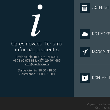
JAUNUMI
KO REDZĒ
Ogres novada Tūrisma
informācijas centrs
MARŠRUTI
Brīvības iela 18, Ogre, LV-5001
+371 65 071 883, +371 29 491 685
info@visitogre.lv
Darba dienās: 10.00 - 18.00
Sestdienās: 11.00 - 16.00
KONTAKT
Ogres novada paš
© 2015-20