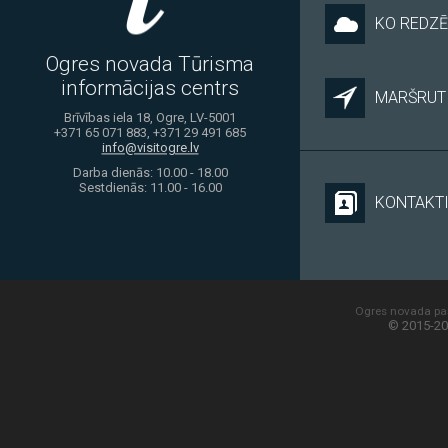
KO REDZĒ
Ogres novada Tūrisma
informācijas centrs
MARŠRUTI
Brīvības iela 18, Ogre, LV-5001
+371 65 071 883, +371 29 491 685
info@visitogre.lv
Darba dienās: 10.00 - 18.00
Sestdienās: 11.00 - 16.00
KONTAKT
Ogres novada paš
© 2015-20