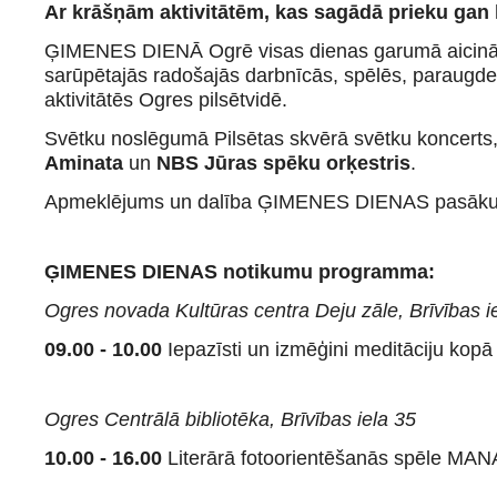
Ar krāšņām aktivitātēm, kas sagādā prieku gan
ĢIMENES DIENĀ Ogrē visas dienas garumā aicinām
sarūpētajās radošajās darbnīcās, spēlēs, paraugde
aktivitātēs Ogres pilsētvidē.
Svētku noslēgumā Pilsētas skvērā svētku koncert
Aminata
un
NBS Jūras spēku orķestris
.
Apmeklējums un dalība ĢIMENES DIENAS pasāku
ĢIMENES DIENAS notikumu programma:
Ogres novada Kultūras centra Deju zāle, Brīvības i
09.00 - 10.00
Iepazīsti un izmēģini meditāciju kop
Ogres Centrālā bibliotēka, Brīvības iela 35
10.00 - 16.00
Literārā fotoorientēšanās spēle M