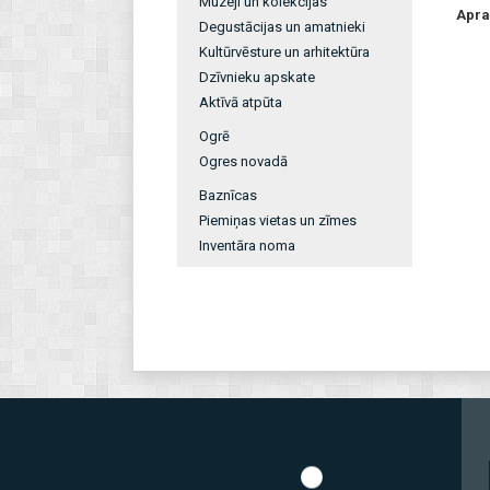
Muzeji un kolekcijas
Apra
Degustācijas un amatnieki
Kultūrvēsture un arhitektūra
Dzīvnieku apskate
Aktīvā atpūta
Ogrē
Ogres novadā
Baznīcas
Piemiņas vietas un zīmes
Inventāra noma