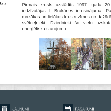
ksts
Pirmais krusts uzstādīts 1997. gada 20
iedzīvotājas I. Brokānes ierosinājuma. 
mazākas un lielākas krusta zīmes no dažād
svētceļnieki. Dziednieki šo vietu uzsk
enerģētisku starojumu.
JAUNUMI
PASĀKUMI