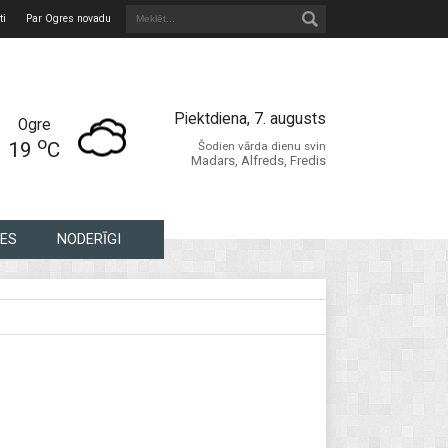
ti
Par Ogres novadu
Piektdiena, 7. augusts
Ogre
o
19
C
Šodien vārda dienu svin
Madars, Alfreds, Fredis
ES
NODERĪGI