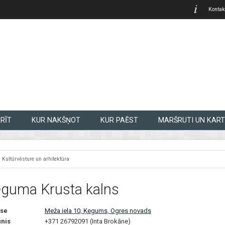
Kontak
RĪT
KUR NAKŠŅOT
KUR PAĒST
MARŠRUTI UN KART
Kultūrvēsture un arhitektūra
guma Krusta kalns
se
Meža iela 10, Ķegums, Ogres novads
unis
+371 26792091 (Inta Brokāne)