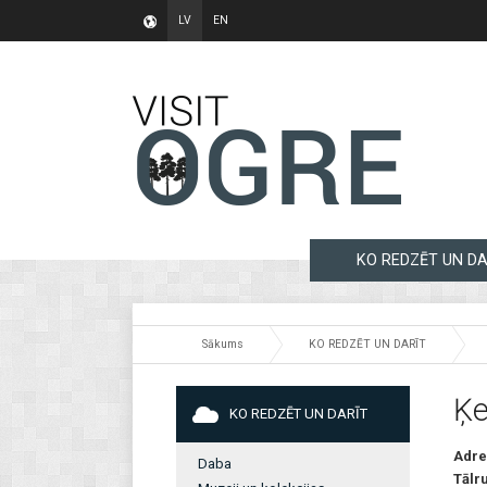
LV
EN
KO REDZĒT UN DA
Sākums
KO REDZĒT UN DARĪT
Ķe
KO REDZĒT UN DARĪT
Adre
Daba
Tālr