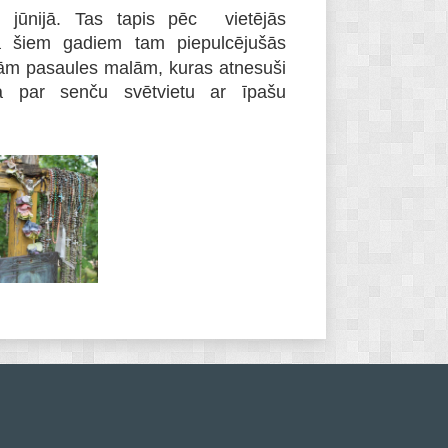
. jūnijā. Tas tapis pēc vietējās
Pa šiem gadiem tam piepulcējušās
ām pasaules malām, kuras atnesuši
ata par senču svētvietu ar īpašu