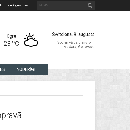
ti
Par Ogres novadu
Svētdiena, 9. augusts
Ogre
o
23
C
Šodien vārda dienu svin
Madara, Genoveva
ES
NODERĪGI
mpravā