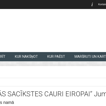
Kontak
RĪT
KUR NAKŠŅOT
KUR PAĒST
MARŠRUTI UN KART
ELĀS SACĪKSTES CAURI EIROPAI’’ Ju
ras namā