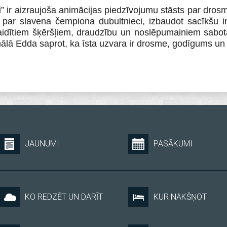
i” ir aizraujoša animācijas piedzīvojumu stāsts par dros
 par slavena čempiona dubultnieci, izbaudot sacīkšu in
egaidītiem šķēršļiem, draudzību un noslēpumainiem sab
inālā Edda saprot, ka īsta uzvara ir drosme, godīgums 
JAUNUMI
PASĀKUMI
KO REDZĒT UN DARĪT
KUR NAKŠŅOT