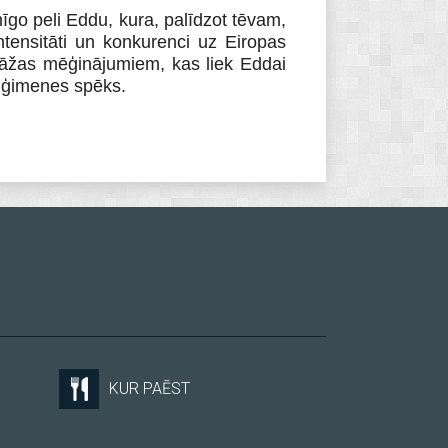
mīgo peli Eddu, kura, palīdzot tēvam,
tensitāti un konkurenci uz Eiropas
otāžas mēģinājumiem, kas liek Eddai
un ģimenes spēks.
KUR PAĒST