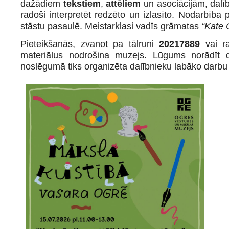
dažādiem
tekstiem
,
attēliem
un asociācijām, dalīb
radoši interpretēt redzēto un izlasīto. Nodarbība 
stāstu pasaulē. Meistarklasi vadīs grāmatas
“Kate 
Pieteikšanās, zvanot pa tālruni
20217889
vai r
materiālus nodrošina muzejs. Lūgums norādīt da
noslēgumā tiks organizēta dalībnieku labāko darbu i