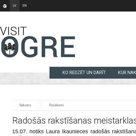
LV
EN
KO REDZĒT UN DARĪT
KUR NA
Sākums
Pasākumi
Radošās rakstīšanas meistarklase
15.07. notiks Laura Ikaunieces radošās rakstīša