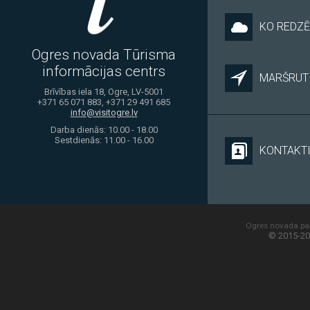
KO REDZĒ
Ogres novada Tūrisma
informācijas centrs
MARŠRUTI
Brīvības iela 18, Ogre, LV-5001
+371 65 071 883, +371 29 491 685
info@visitogre.lv
Darba dienās: 10.00 - 18.00
Sestdienās: 11.00 - 16.00
KONTAKT
Ogres novada paš
© 2015-20