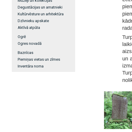
Muzeji un kolekcijas
pie
Degustācijas un amatnieki
piem
Kultūrvēsture un arhitektūra
kād
Dzīvnieku apskate
rada
Aktīvā atpūta
Tur
Ogrē
laik
Ogres novadā
aizs
Baznīcas
un 
Piemiņas vietas un zīmes
izma
Inventāra noma
Turp
noli