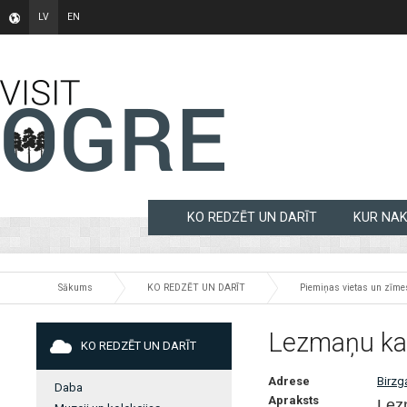
LV
EN
KO REDZĒT UN DARĪT
KUR NA
Sākums
KO REDZĒT UN DARĪT
Piemiņas vietas un zīme
Lezmaņu kap
KO REDZĒT UN DARĪT
Adrese
Birzg
Daba
Apraksts
Lez