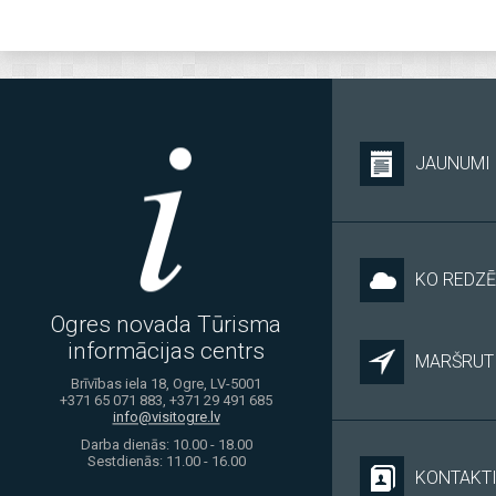
JAUNUMI
KO REDZĒ
Ogres novada Tūrisma
informācijas centrs
MARŠRUTI
Brīvības iela 18, Ogre, LV-5001
+371 65 071 883, +371 29 491 685
info@visitogre.lv
Darba dienās: 10.00 - 18.00
Sestdienās: 11.00 - 16.00
KONTAKT