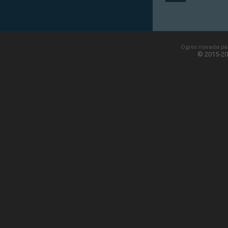
Ogres novada paš
© 2015-20