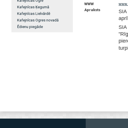
Kafejnīcas Ogrē
WWW
www.o
Kafejnīcas Ķegumā
Apraksts
SIA
Kafejnīcas Lielvārdē
aprī
Kafejnīcas Ogres novadā
SIA
Ēdienu piegāde
"Rī
pie
turp