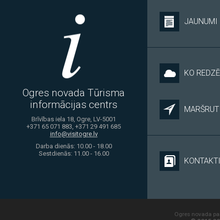
JAUNUMI
KO REDZĒ
Ogres novada Tūrisma
informācijas centrs
MARŠRUTI
Brīvības iela 18, Ogre, LV-5001
+371 65 071 883, +371 29 491 685
info@visitogre.lv
Darba dienās: 10.00 - 18.00
Sestdienās: 11.00 - 16.00
KONTAKT
Ogres novada paš