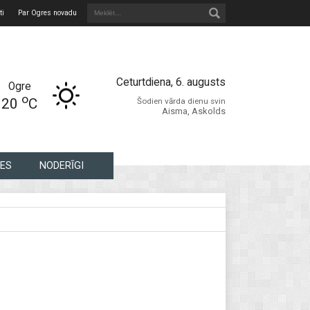
ti
Par Ogres novadu
Ceturtdiena, 6. augusts
Ogre
o
20
C
Šodien vārda dienu svin
Aisma, Askolds
ES
NODERĪGI