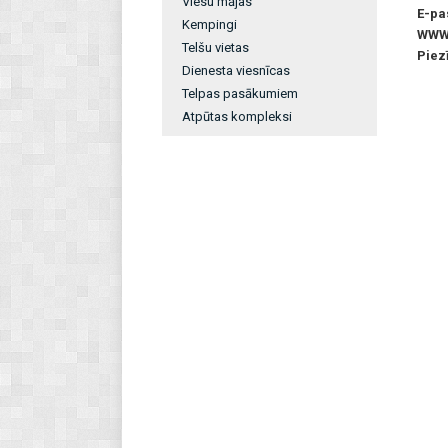
Viesu mājas
E-pa
Kempingi
WW
Telšu vietas
Piez
Dienesta viesnīcas
Telpas pasākumiem
Atpūtas kompleksi