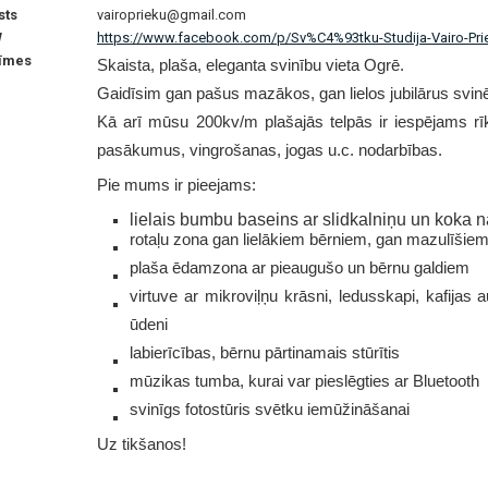
sts
vairoprieku@gmail.com
W
https://www.facebook.com/p/Sv%C4%93tku-Studija-Vairo-Pri
īmes
Skaista, plaša, eleganta svinību vieta Ogrē.
Gaidīsim gan pašus mazākos, gan lielos jubilārus svi
Kā arī mūsu 200kv/m plašajās telpās ir iespējams rī
pasākumus, vingrošanas, jogas u.c. nodarbības.
Pie mums ir pieejams:
lielais bumbu baseins ar slidkalniņu un koka
rotaļu zona gan lielākiem bērniem, gan mazulīšie
plaša ēdamzona ar pieaugušo un bērnu galdiem
virtuve ar mikroviļņu krāsni, ledusskapi, kafijas 
ūdeni
labierīcības, bērnu pārtinamais stūrītis
mūzikas tumba, kurai var pieslēgties ar Bluetooth
svinīgs fotostūris svētku iemūžināšanai
Uz tikšanos!