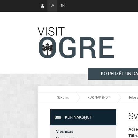
LV
EN
KO REDZĒT UN DA
Sākums
KUR NAKŠŅOT
Telpa
Sv
KUR NAKŠŅOT
Adre
Viesnīcas
Tālr