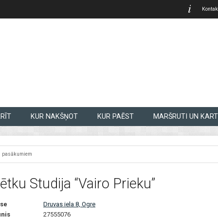
Kontak
RĪT
KUR NAKŠŅOT
KUR PAĒST
MARŠRUTI UN KART
s pasākumiem
ētku Studija “Vairo Prieku”
se
Druvas iela 8, Ogre
unis
27555076