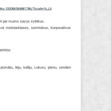
eku-100086584881786/?locale=lv_LV
nēt pie mums savus svētkus.
kot meistarklases, seminārus, korporatīvos
 namiņu
m
automātu, tēju, kafiju, cukuru, pienu, venden