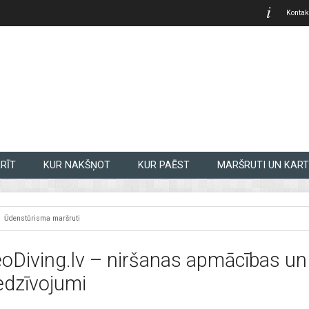
Kontak
RĪT
KUR NAKŠŅOT
KUR PAĒST
MARŠRUTI UN KART
Ūdenstūrisma maršruti
oDiving.lv – niršanas apmācības u
edzīvojumi