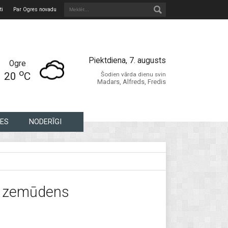
ti
Par Ogres novadu
Piektdiena, 7. augusts
Ogre
o
20
C
Šodien vārda dienu svin
Madars, Alfreds, Fredis
ES
NODERĪGI
n zemūdens