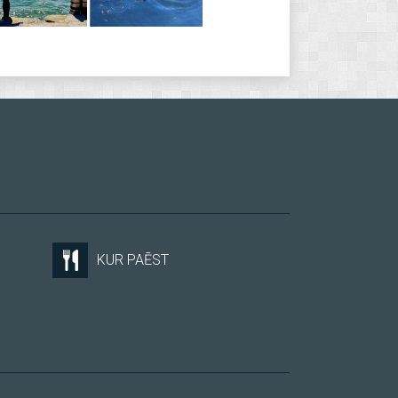
KUR PAĒST