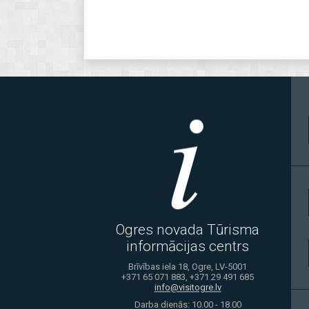
Ogres novada Tūrisma
informācijas centrs
Brīvības iela 18, Ogre, LV-5001
+371 65 071 883, +371 29 491 685
info@visitogre.lv
Darba dienās: 10.00 - 18.00