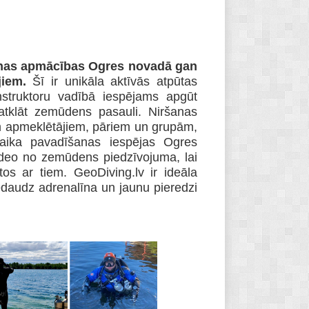
šanas apmācības Ogres novadā gan
ējiem.
Šī ir unikāla aktīvās atpūtas
instruktoru vadībā iespējams apgūt
atklāt zemūdens pasauli.
Niršanas
iem apmeklētājiem, pāriem un grupām,
laika pavadīšanas iespējas Ogres
video no zemūdens piedzīvojuma, lai
ītos ar tiem.
GeoDiving.lv ir ideāla
nedaudz adrenalīna un jaunu pieredzi
.