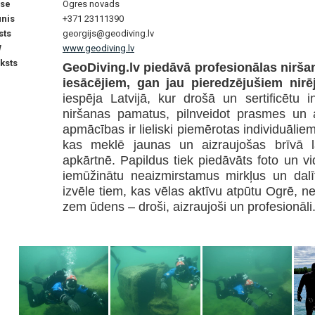
se
Ogres novads
unis
+371 23111390
sts
georgijs@geodiving.lv
W
www.geodiving.lv
ksts
GeoDiving.lv piedāvā profesionālas nir
iesācējiem, gan jau pieredzējušiem nir
iespēja Latvijā, kur drošā un sertificētu 
niršanas pamatus, pilnveidot prasmes un 
apmācības ir lieliski piemērotas individuāl
kas meklē jaunas un aizraujošas brīvā 
apkārtnē. Papildus tiek piedāvāts foto un 
iemūžinātu neaizmirstamus mirkļus un dal
izvēle tiem, kas vēlas aktīvu atpūtu Ogrē, 
zem ūdens – droši, aizraujoši un profesionāli