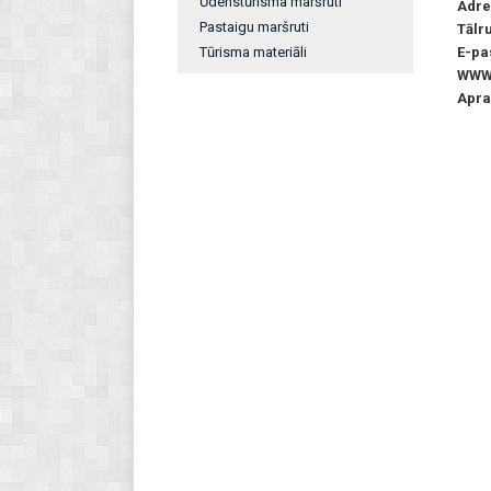
Ūdenstūrisma maršruti
Adre
Pastaigu maršruti
Tālr
Tūrisma materiāli
E-pa
WW
Apra