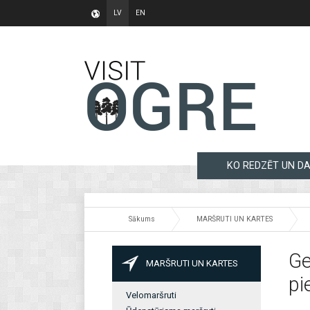
LV
EN
KO REDZĒT UN DA
Sākums
MARŠRUTI UN KARTES
Ge
MARŠRUTI UN KARTES
pi
Velomaršruti