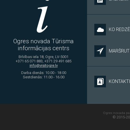
KO REDZĒ
Ogres novada Tūrisma
informācijas centrs
MARŠRUTI
Brīvības iela 18, Ogre, LV-5001
+371 65 071 883, +371 29 491 685
info@visitogre.lv
Darba dienās: 10.00 - 18.00
Sestdienās: 11.00 - 16.00
KONTAKT
Ogres novada paš
© 2015-20