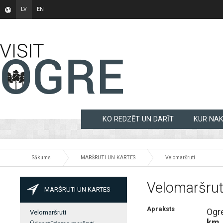
LV
EN
KO REDZĒT UN DARĪT
KUR NA
Sākums
MARŠRUTI UN KARTES
Velomaršruti
Velomaršruti
MARŠRUTI UN KARTES
Apraksts
Ogr
Velomaršruti
km