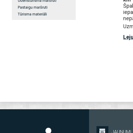
Ūdenstūrisma maršruti
Špa
Pastaigu maršruti
iep
Tūrisma materiāli
nepā
Uzma
Leju
JAUNUMI