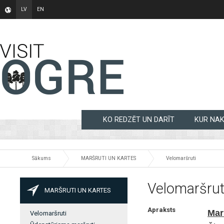
LV
EN
KO REDZĒT UN DARĪT
KUR NA
Sākums
MARŠRUTI UN KARTES
Velomaršruti
Velomaršru
MARŠRUTI UN KARTES
Apraksts
Mar
Velomaršruti