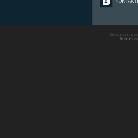
KONTAKT
Ogres novada paš
© 2015-20