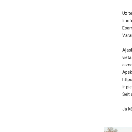
Uz t
Ir in
Esam 
Vara
Aļask
vieta
aizņ
Aps
http
Ir pi
Šeit
Ja kā