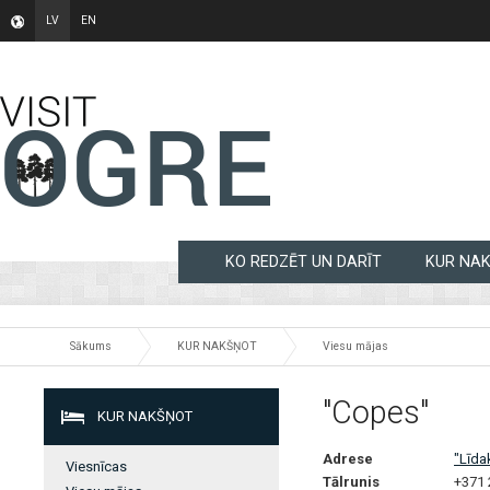
LV
EN
KO REDZĒT UN DARĪT
KUR NA
Sākums
KUR NAKŠŅOT
Viesu mājas
"Copes"
KUR NAKŠŅOT
Adrese
"Līda
Viesnīcas
Tālrunis
+371 