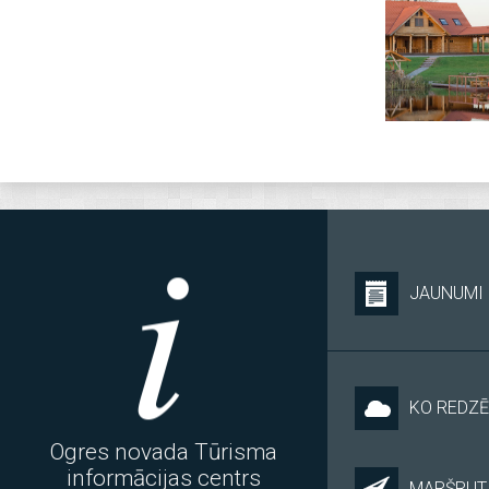
JAUNUMI
KO REDZĒ
Ogres novada Tūrisma
informācijas centrs
MARŠRUTI