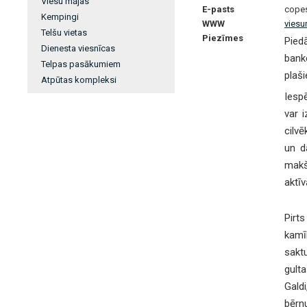
Viesu mājas
E-pasts
cope
Kempingi
WWW
viesu
Telšu vietas
Piezīmes
Pied
Dienesta viesnīcas
bank
Telpas pasākumiem
plaši
Atpūtas kompleksi
Iesp
var 
cilvē
un d
makš
aktī
Pirt
kamī
sakt
gulta
Galdi
bērnu