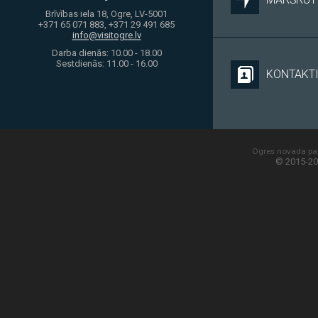
Brīvības iela 18, Ogre, LV-5001
+371 65 071 883, +371 29 491 685
info@visitogre.lv
Darba dienās: 10.00 - 18.00
Sestdienās: 11.00 - 16.00
KONTAKT
Ogres novada paš
© 2015-20