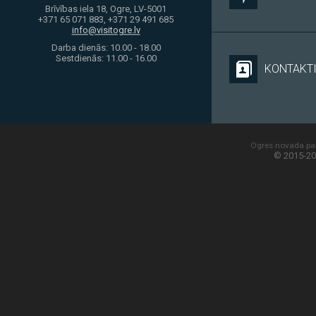
Brīvības iela 18, Ogre, LV-5001
+371 65 071 883, +371 29 491 685
info@visitogre.lv
Darba dienās: 10.00 - 18.00
Sestdienās: 11.00 - 16.00
KONTAKT
Ogres novada paš
© 2015-20