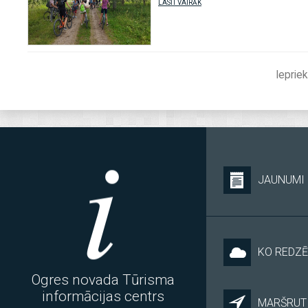
LASĪT VAIRĀK
Iepriek
JAUNUMI
KO REDZĒ
Ogres novada Tūrisma
informācijas centrs
MARŠRUTI