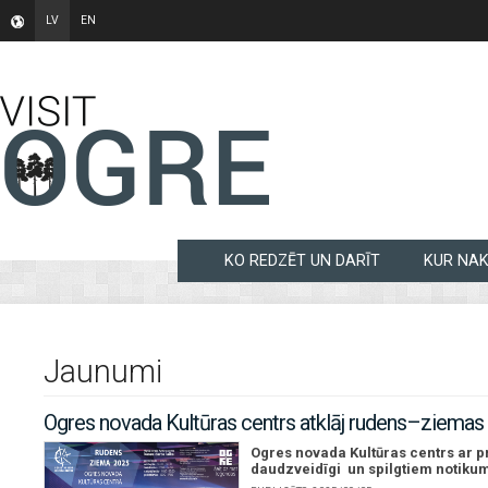
LV
EN
KO REDZĒT UN DARĪT
KUR NA
Jaunumi
Ogres novada Kultūras centrs atklāj rudens–ziemas
Ogres novada Kultūras centrs ar p
daudzveidīgi un spilgtiem notikumi