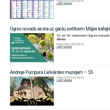
PUBLICĒTS:
2025/09/05
LASĪT VAIRĀK
Ogres novads aicina uz garšu svētkiem Mājas kafejnī
13. un 14. septembrī Ogres novads 
dienas
.
PUBLICĒTS:
2025/09/03
LASĪT VAIRĀK
Andreja Pumpura Lielvārdes muzejam – 55
PUBLICĒTS:
2025/09/02
LASĪT VAIRĀK