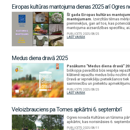
Eiropas kultūras mantojuma dienas 2025 arī Ogres 
Šī gada Eiropas kultūras mantojuma
mantojumam.
Izvirzītās tēmas mērķ
pieminekļus, gan arī tos, kas potenciā
mantojuma aizsardzības specifiku, ai
PUBLICĒTS:
2025/08/25
LASĪT VAIRĀK
Medus diena dravā 2025
Pasākums "Medus diena dravā" 2025
biškopja pavadībā būs iespēja iepazīt 
klātienē iepazītu medus bišu nozīmi 
Dravā ar iepriekšēju pieteikšanos tie
saimniecību un pieteiktu apmeklējumu
PUBLICĒTS:
2025/08/25
LASĪT VAIRĀK
Veloizbrauciens pa Tomes apkārtni 6. septembrī
Ogres novada Kultūras un tūrisma pārv
apkārtni, kas norisināsies 6. septembr
PUBLICĒTS:
2025/08/11