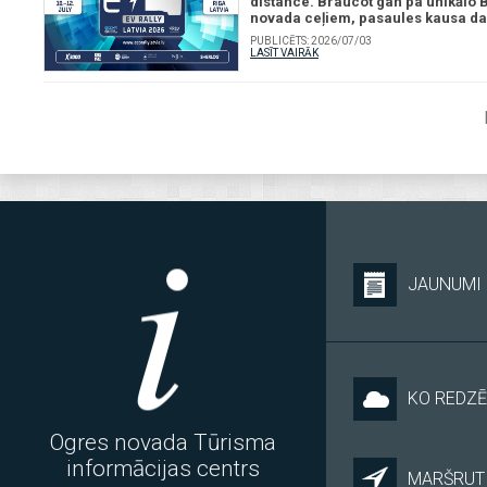
distance. Braucot gan pa unikālo B
novada ceļiem, pasaules kausa dal
PUBLICĒTS:
2026/07/03
LASĪT VAIRĀK
JAUNUMI
KO REDZĒ
Ogres novada Tūrisma
informācijas centrs
MARŠRUTI