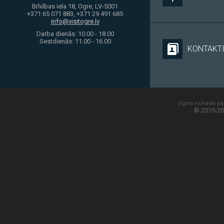
Brīvības iela 18, Ogre, LV-5001
+371 65 071 883, +371 29 491 685
info@visitogre.lv
Darba dienās: 10.00 - 18.00
Sestdienās: 11.00 - 16.00
KONTAKT
Ogres novada paš
© 2015-20