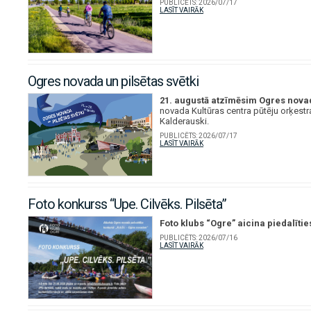
PUBLICĒTS:
2026/07/17
LASĪT VAIRĀK
Ogres novada un pilsētas svētki
21. augustā atzīmēsim Ogres nova
novada Kultūras centra pūtēju orķestr
Kalderauski.
PUBLICĒTS:
2026/07/17
LASĪT VAIRĀK
Foto konkurss “Upe. Cilvēks. Pilsēta”
Foto klubs “Ogre” aicina piedalītie
PUBLICĒTS:
2026/07/16
LASĪT VAIRĀK