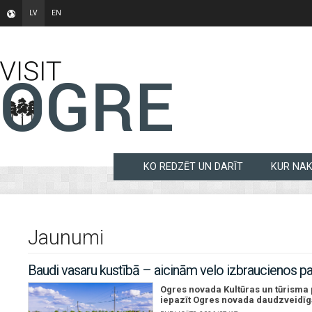
LV
EN
KO REDZĒT UN DARĪT
KUR NA
Jaunumi
Baudi vasaru kustībā – aicinām velo izbraucienos p
Ogres novada Kultūras un tūrisma p
iepazīt Ogres novada daudzveidīgā