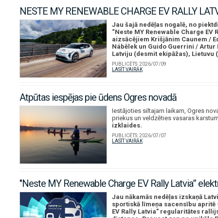
NESTE MY RENEWABLE CHARGE EV RALLY LATVI
Jau šajā nedēļas nogalē, no piektd
“Neste MY Renewable Charge EV Ral
aizsācējiem Krišjānim Caunem / E
Nábělek un Guido Guerrini / Artur
Latviju (desmit ekipāžas), Lietuvu 
PUBLICĒTS:
2026/07/09
LASĪT VAIRĀK
Atpūtas iespējas pie ūdens Ogres novadā
Iestājoties siltajam laikam, Ogres no
priekus un veldzēties vasaras karstu
izklaides.
PUBLICĒTS:
2026/07/07
LASĪT VAIRĀK
"Neste MY Renewable Charge EV Rally Latvia” elektr
Jau nākamās nedēļas izskaņā Latvij
sportiskā līmeņa sacensību apritē 
EV Rally Latvia” regularitātes ral