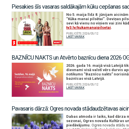
Piesakies šīs vasaras saldākajām kūku cepšanas s
No 5. maija līdz 8. jūnijam aicinā
“Kūka manai pilsētai”. Deviņas pilsē
sevi kā vienu no viņiem vai zini kā
tv3.lv/kukamanaipilsetai
.
PUBLICĒTS:
2026/05/12
LASĪT VAIRĀK
BAZNĪCU NAKTS un Atvērto baznīcu diena 2026
2026. gada 16. maijā visā Latvijā t
dievnami visā valstī vērs durvis ap
notikums “Baznīcu nakts” norisinās
baznīcas visā Latvijā.
PUBLICĒTS:
2026/05/12
LASĪT VAIRĀK
Pavasaris dārzā: Ogres novada stādaudzētavas aic
Dabas atmoda ir laiks, kad dārza m
sezonai, Ogres novada Kultūras u
piedāvājumu.
Ogres novada stādu sai