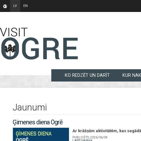
LV
EN
KO REDZĒT UN DARĪT
KUR NA
Jaunumi
Ģimenes diena Ogrē
Ar krāšņām aktivitātēm, kas sagād
PUBLICĒTS:
2026/06/04
LASĪT VAIRĀK