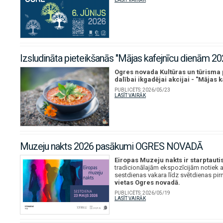
Izsludināta pieteikšanās "Mājas kafejnīcu dienām 2
Ogres novada Kultūras un tūrisma 
dalībai ikgadējai akcijai - "Mājas 
PUBLICĒTS:
2026/05/23
LASĪT VAIRĀK
Muzeju nakts 2026 pasākumi OGRES NOVADĀ
Eiropas Muzeju nakts ir starptaut
tradicionālajām ekspozīcijām notiek a
sestdienas vakara līdz svētdienas pirm
vietas Ogres novadā.
PUBLICĒTS:
2026/05/19
LASĪT VAIRĀK