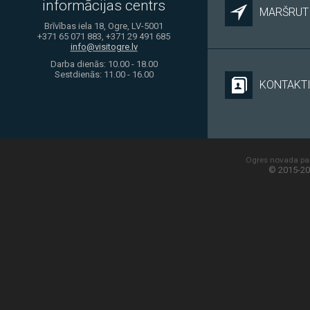
informācijas centrs
MARŠRUTI
Brīvības iela 18, Ogre, LV-5001
+371 65 071 883, +371 29 491 685
info@visitogre.lv
Darba dienās: 10.00 - 18.00
Sestdienās: 11.00 - 16.00
KONTAKT
Ogres novada paš
© 2015-20